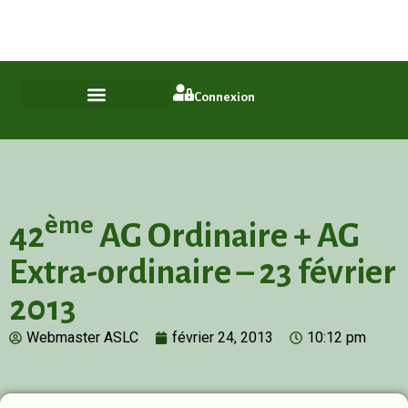
Plus qu'un quartier, un style de vie
ASL Chamfleury, Voisins-le-Bretonneux
Connexion
ème
42
AG Ordinaire + AG
Extra-ordinaire – 23 février
2013
Webmaster ASLC
février 24, 2013
10:12 pm