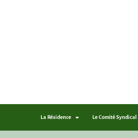
ASL Chamfleury, Voisins-le-Breto
Plus qu'un quartier, un style de vie
La Résidence
Le Comité Syndical