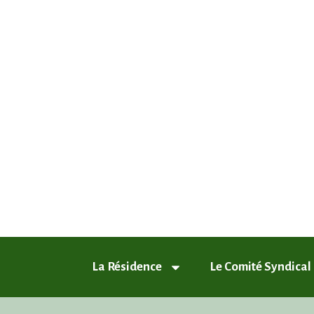
ASL Chamfleury, Voisins-le-Breto
Plus qu'un quartier, un style de vie
La Résidence
Le Comité Syndical