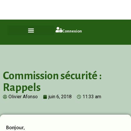
Plus qu'un quartier, un style de vie
ASL Chamfleury, Voisins-le-Bretonneux
Connexion
Commission sécurité :
Rappels
Olivier Afonso
juin 6, 2018
11:33 am
Bonjour,