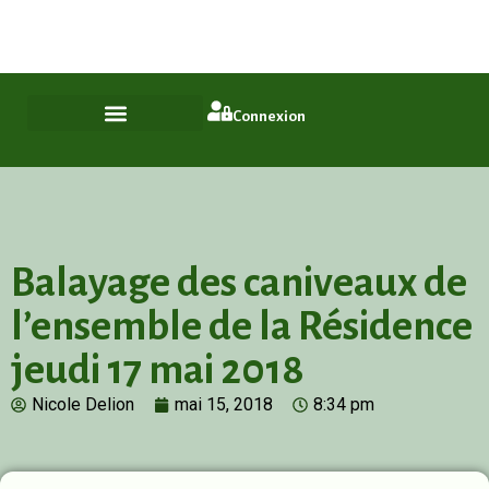
Plus qu'un quartier, un style de vie
ASL Chamfleury, Voisins-le-Bretonneux
Connexion
Balayage des caniveaux de
l’ensemble de la Résidence
jeudi 17 mai 2018
Nicole Delion
mai 15, 2018
8:34 pm