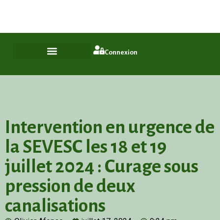
Plus qu'un quartier, un style de vie
ASL Chamfleury, Voisins-le-Bretonneux
Connexion
Intervention en urgence de
la SEVESC les 18 et 19
juillet 2024 : Curage sous
pression de deux
canalisations