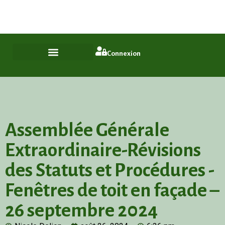
Plus qu'un quartier, un style de vie
ASL Chamfleury, Voisins-le-Bretonneux
Connexion
Assemblée Générale
Extraordinaire-Révisions
des Statuts et Procédures -
Fenêtres de toit en façade –
26 septembre 2024