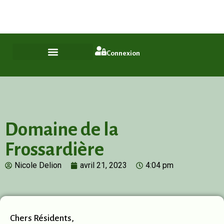
Plus qu'un quartier, un style de vie
ASL Chamfleury, Voisins-le-Bretonneux
Connexion
Domaine de la
Frossardière
Nicole Delion
avril 21, 2023
4:04 pm
Chers Résidents,