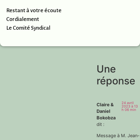
Restant à votre écoute
Cordialement
Le Comité Syndical
Une
réponse
24 avril
Claire &
2023 à 13
h 06 min
Daniel
Bokobza
dit :
Message à M. Jean-