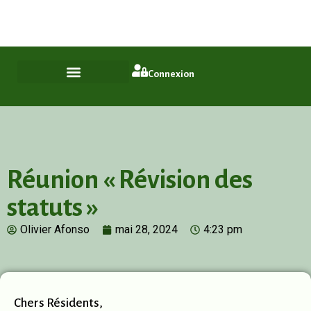
Plus qu'un quartier, un style de vie
ASL Chamfleury, Voisins-le-Bretonneux
Connexion
Réunion « Révision des
statuts »
Olivier Afonso
mai 28, 2024
4:23 pm
Chers Résidents,