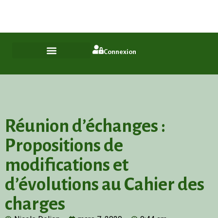
Plus qu'un quartier, un style de vie
ASL Chamfleury, Voisins-le-Bretonneux
Connexion
Réunion d’échanges :
Propositions de
modifications et
d’évolutions au Cahier des
charges