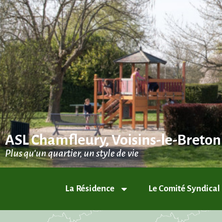
ASL Chamfleury, Voisins-le-Breto
Plus qu'un quartier, un style de vie
La Résidence
Le Comité Syndical