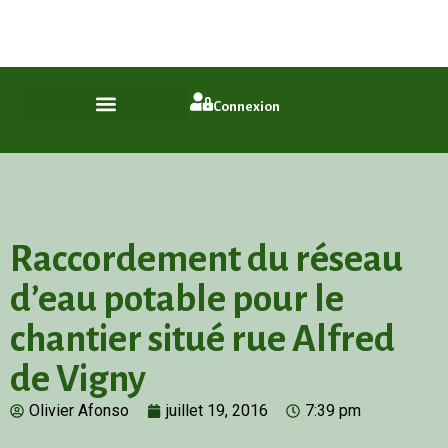
Plus qu'un quartier, un style de vie
ASL Chamfleury, Voisins-le-Bretonneux
Connexion
Raccordement du réseau
d’eau potable pour le
chantier situé rue Alfred
de Vigny
Olivier Afonso
juillet 19, 2016
7:39 pm