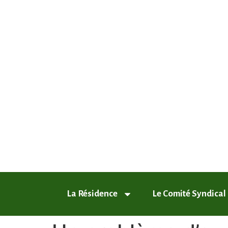
ASL Chamfleury, Voisins-le-Breto
Plus qu'un quartier, un style de vie
La Résidence
Le Comité Syndical