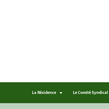
ASL Chamfleury, Voisins-le-Breto
Plus qu'un quartier, un style de vie
La Résidence
Le Comité Syndical