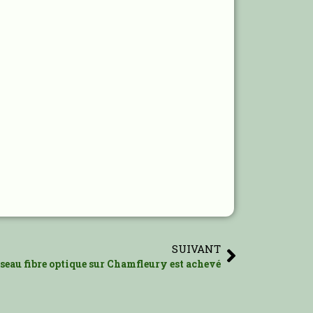
SUIVANT
seau fibre optique sur Chamfleury est achevé