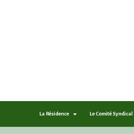
ASL Chamfleury, Voisins-le-Breto
Plus qu'un quartier, un style de vie
La Résidence
Le Comité Syndical