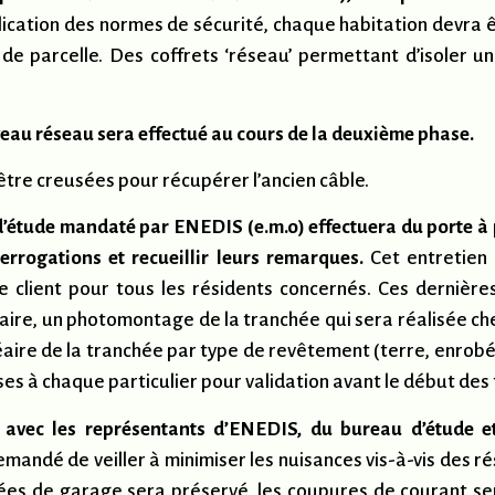
pplication des normes de sécurité, chaque habitation devra
 de parcelle. Des coffrets ‘réseau’ permettant d’isoler u
eau réseau sera effectué au cours de la deuxième phase.
 être creusées pour récupérer l’ancien câble.
étude mandaté par ENEDIS (e.m.o) effectuera du porte à p
errogations et recueillir leurs remarques.
Cet entretien
te client pour tous les résidents concernés. Ces derniè
re, un photomontage de la tranchée qui sera réalisée chez 
éaire de la tranchée par type de revêtement (terre, enrobé…)
ses à chaque particulier pour validation avant le début des
avec les représentants d’ENEDIS, du bureau d’étude et
demandé de veiller à minimiser les nuisances vis-à-vis des 
ntées de garage sera préservé, les coupures de courant se