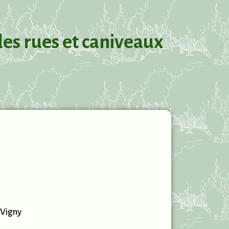
es rues et caniveaux
 Vigny