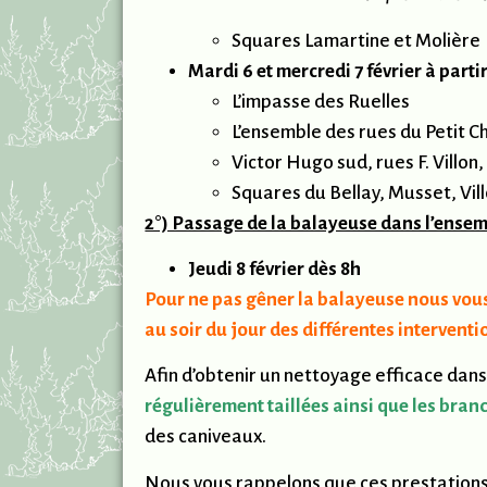
Squares Lamartine et Molière
Mardi 6 et mercredi 7 février à part
L’impasse des Ruelles
L’ensemble des rues du Petit 
Victor Hugo sud, rues F. Villon
Squares du Bellay, Musset, Vill
2°) Passage de la balayeuse dans l’ensem
Jeudi 8 février
dès 8h
Pour ne pas gêner la balayeuse nous vous 
au soir du jour des différentes interventi
Afin d’obtenir un nettoyage efficace dans
régulièrement taillées ainsi que les bra
des caniveaux.
Nous vous rappelons que ces prestations 