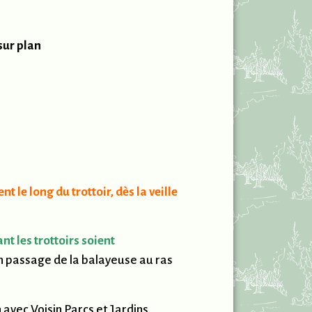
sur plan
le long du trottoir, dès la veille
nt les trottoirs soient
n passage de la balayeuse au ras
avec Voisin Parcs et Jardins.