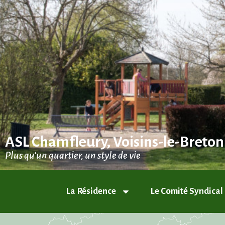
ASL Chamfleury, Voisins-le-Breto
Plus qu'un quartier, un style de vie
La Résidence
Le Comité Syndical