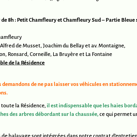
ir de 8h : Petit Chamfleury et Chamfleury Sud – Partie Bleue 
Chamfleury
, Alfred de Musset, Joachim du Bellay et av. Montaigne,
on, Ronsard, Corneille, La Bruyère et La Fontaine
ble de la Résidence
demandons de ne pas laisser vos véhicules en stationnement 
ons.
 toute la Résidence,
il est indispensable que les haies borda
nches des arbres débordant sur la chaussée
,
ce qui permet u
de balayage sont intégrées dans notre contrat d’entretien 