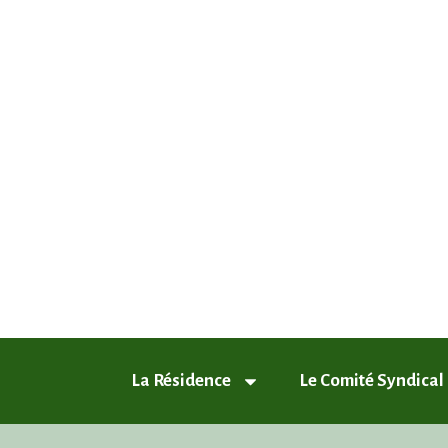
ASL Chamfleury, Voisins-le-Breto
Plus qu'un quartier, un style de vie
La Résidence
Le Comité Syndical