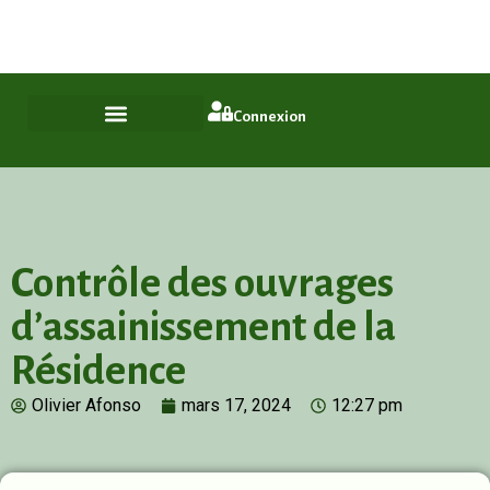
Plus qu'un quartier, un style de vie
ASL Chamfleury, Voisins-le-Bretonneux
Connexion
Contrôle des ouvrages
d’assainissement de la
Résidence
Olivier Afonso
mars 17, 2024
12:27 pm