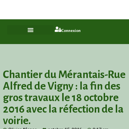
Plus qu'un quartier, un style de vie
ASL Chamfleury, Voisins-le-Bretonneux
Connexion
Chantier du Mérantais-Rue
Alfred de Vigny : la fin des
gros travaux le 18 octobre
2016 avec la réfection de la
voirie.