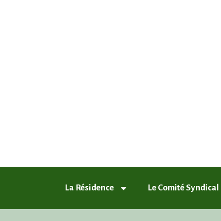
ASL Chamfleury, Voisins-le-Breto
Plus qu'un quartier, un style de vie
La Résidence
Le Comité Syndical