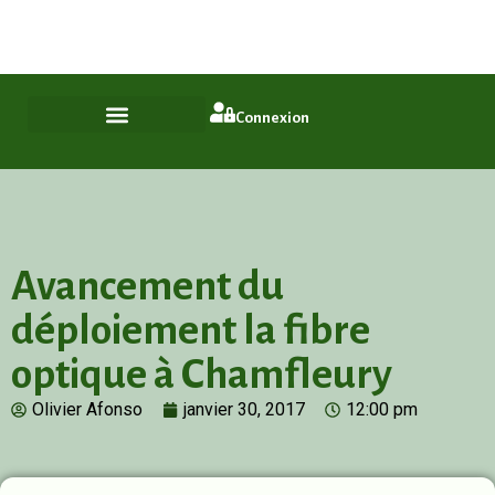
Plus qu'un quartier, un style de vie
ASL Chamfleury, Voisins-le-Bretonneux
Connexion
Avancement du
déploiement la fibre
optique à Chamfleury
Olivier Afonso
janvier 30, 2017
12:00 pm