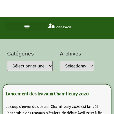
Plus qu'un quartier, un style de vie
ASL Chamfleury, Voisins-le-Bretonneux
Connexion
Catégories
Archives
Lancement des travaux Chamfleury 2020
Le coup d’envoi du dossier Chamfleury 2020 est lancé !
L’ensemble des travaux s’étalera de début Avril 2017 à fin