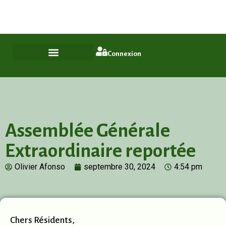
Plus qu'un quartier, un style de vie
ASL Chamfleury, Voisins-le-Bretonneux
Connexion
Assemblée Générale
Extraordinaire reportée
Olivier Afonso
septembre 30, 2024
4:54 pm
Chers Résidents,