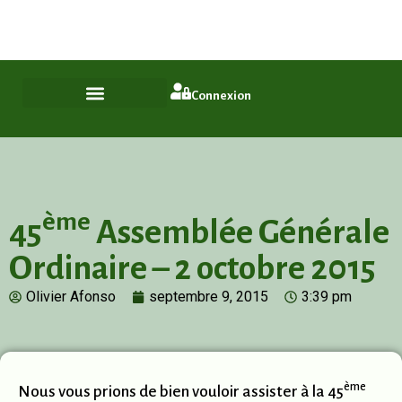
Plus qu'un quartier, un style de vie
ASL Chamfleury, Voisins-le-Bretonneux
Connexion
ème
45
Assemblée Générale
Ordinaire – 2 octobre 2015
Olivier Afonso
septembre 9, 2015
3:39 pm
ème
Nous vous prions de bien vouloir assister à la 45