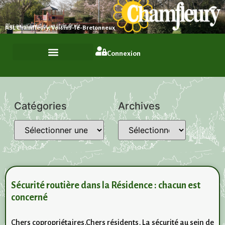
Plus qu'un quartier, un style de vie
ASL Chamfleury, Voisins-le-Bretonneux
Connexion
Catégories
Archives
Sécurité routière dans la Résidence : chacun est
concerné
Chers copropriétaires,Chers résidents, La sécurité au sein de